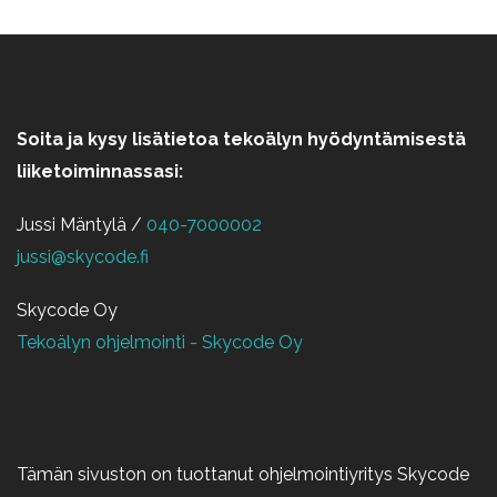
Soita ja kysy lisätietoa tekoälyn hyödyntämisestä
liiketoiminnassasi:
Jussi Mäntylä /
040-7000002
jussi@skycode.fi
Skycode Oy
Tekoälyn ohjelmointi - Skycode Oy
Tämän sivuston on tuottanut ohjelmointiyritys Skycode