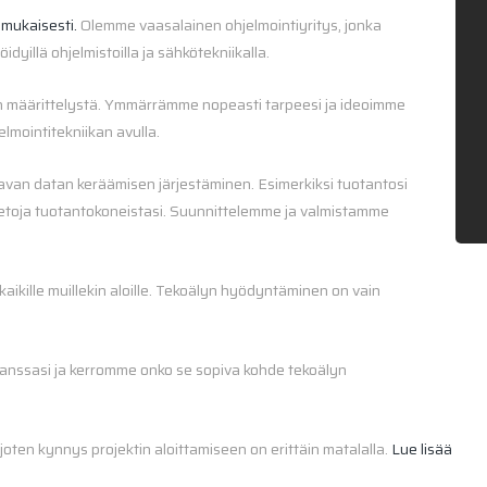
 mukaisesti.
Olemme vaasalainen ohjelmointiyritys, jonka
dyillä ohjelmistoilla ja sähkötekniikalla.
den määrittelystä. Ymmärrämme nopeasti tarpeesi ja ideoimme
lmointitekniikan avulla.
van datan keräämisen järjestäminen. Esimerkiksi tuotantosi
itietoja tuotantokoneistasi. Suunnittelemme ja valmistamme
kaikille muillekin aloille. Tekoälyn hyödyntäminen on vain
n kanssasi ja kerromme onko se sopiva kohde tekoälyn
joten kynnys projektin aloittamiseen on erittäin matalalla.
Lue lisää