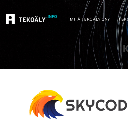
MITÄ TEKOÄLY ON?
TEK
K