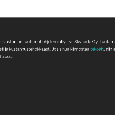
sivuston on tuottanut ohjelmointiyritys Skycode Oy. Tuotamm
sti ja kustannustehokkaasti. Jos sinua kiinnostaa
tekoäly
, nii
telussa.