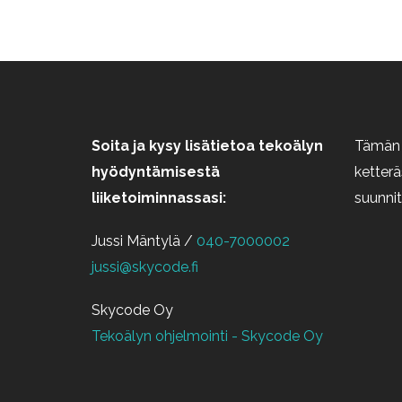
Soita ja kysy lisätietoa tekoälyn
Tämän 
hyödyntämisestä
ketterä
liiketoiminnassasi:
suunnit
Jussi Mäntylä /
040-7000002
jussi@skycode.fi
Skycode Oy
Tekoälyn ohjelmointi - Skycode Oy