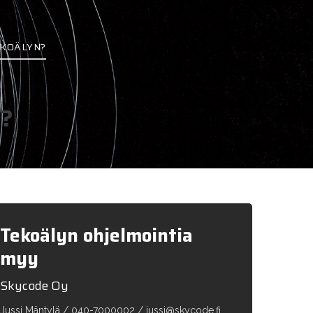
EKOÄLYN?
n?
Tekoälyn ohjelmointia
myy
Skycode Oy
Jussi Mäntylä / 040-7000002 / jussi@skycode.fi