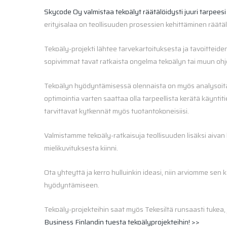
Skycode Oy valmistaa tekoälyt räätälöidysti juuri tarpeesi
erityisalaa on teollisuuden prosessien kehittäminen räätälöi
Tekoäly-projekti lähtee tarvekartoituksesta ja tavoittei
sopivimmat tavat ratkaista ongelma tekoälyn tai muun ohje
Tekoälyn hyödyntämisessä olennaista on myös analysoita
optimointia varten saattaa olla tarpeellista kerätä käynt
tarvittavat kytkennät myös tuotantokoneisiisi.
Valmistamme tekoäly-ratkaisuja teollisuuden lisäksi aivan 
mielikuvituksesta kiinni.
Ota yhteyttä ja kerro hulluinkin ideasi, niin arviomme se
hyödyntämiseen.
Tekoäly-projekteihin saat myös Tekesiltä runsaasti tukea, 
Business Finlandin tuesta tekoälyprojekteihin! >>