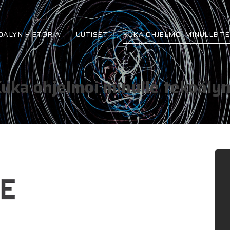
OÄLYN HISTORIA
UUTISET
KUKA OHJELMOI MINULLE T
uka ohjelmoi minulle tekoäly