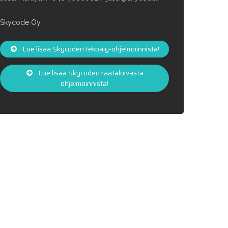
Skycode Oy
Lue lisää Skycoden tekoäly-ohjelmoinnista!
Lue lisää Skycoden räätälöivästä
ohjelmoinnista!